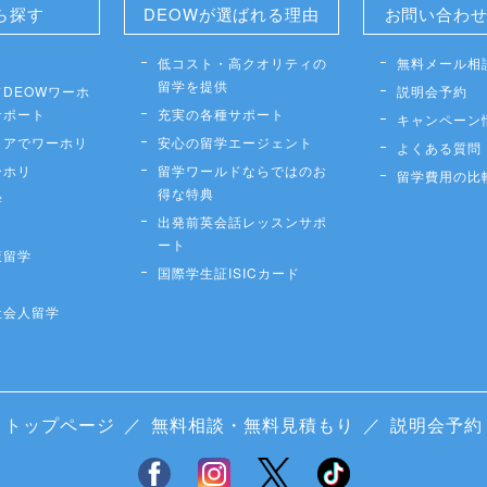
ら探す
DEOWが選ばれる理由
お問い合わ
低コスト・高クオリティの
無料メール相
留学を提供
DEOWワーホ
説明会予約
サポート
充実の各種サポート
キャンペーン
リアでワーホリ
安心の留学エージェント
よくある質問
ーホリ
留学ワールドならではのお
留学費用の比
得な特典
学
出発前英会話レッスンサポ
ート
策留学
国際学生証ISICカード
社会人留学
トップページ
／
無料相談・無料見積もり
／
説明会予約