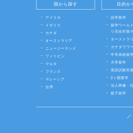
国から探す
目的か
アメリカ
語学留学
イギリス
留学ワールド
リ完全対策
カナダ
オーストラ
オーストラリア
カナダでワ
ニュージーランド
中学高校留
フィリピン
大学留学
マルタ
英語試験対
フランス
2ヶ国留学
マレーシア
法人研修・
台湾
親子留学
／