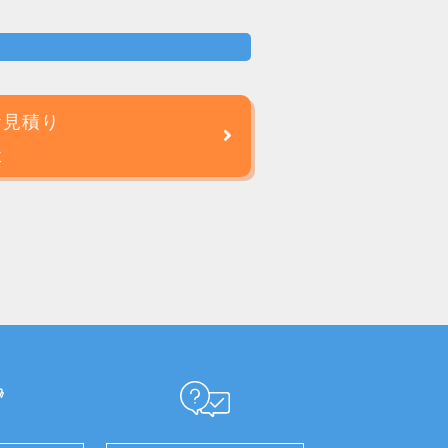
お見積り
談