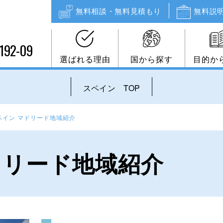
無料相談・無料見積もり
無料説
192-09
選ばれる理由
国から探す
目的か
スペイン TOP
ペイン マドリード地域紹介
ドリード地域紹介