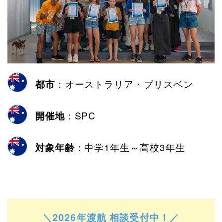
都市
：オーストラリア・ブリスベン
開催地
：SPC
対象年齢
：中学1年生～高校3年生
＼2026年渡航 相談受付中！／