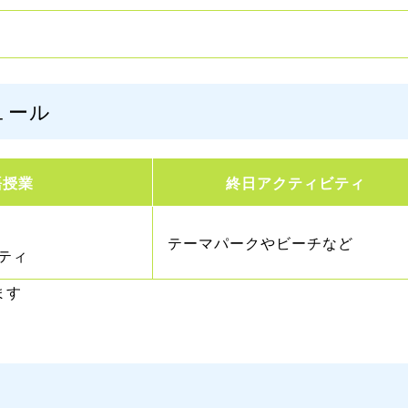
ュール
語授業
終日アクティビティ
テーマパークやビーチなど
ティ
ます