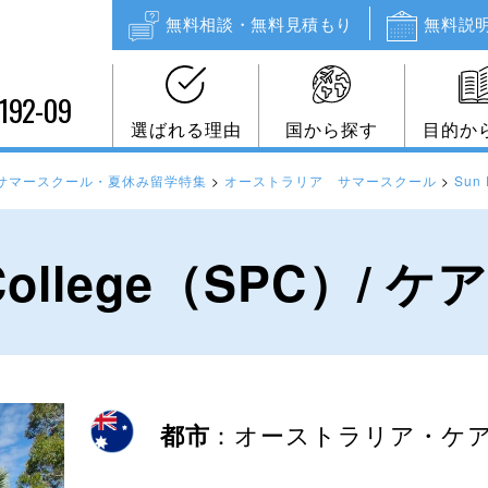
無料相談・無料見積もり
無料説
192-09
選ばれる理由
国から探す
目的か
】サマースクール・夏休み留学特集
>
オーストラリア サマースクール
>
Sun
c College（SPC）/ 
都市
：オーストラリア・ケ