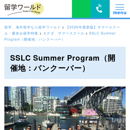
留学、海外留学なら留学ワールド
>
【2026年最新版】サマースクー
ル・夏休み留学特集
>
カナダ サマースクール
>
SSLC Summer
Program（開催地：バンクーバー）
SSLC Summer Program（開
催地：バンクーバー）