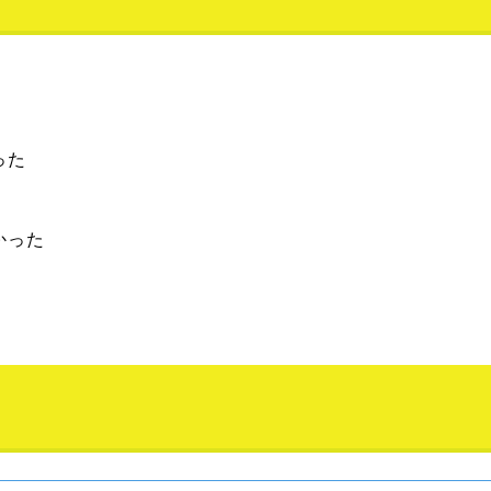
った
かった