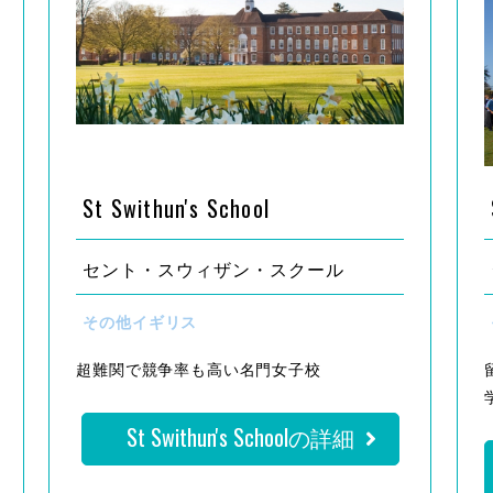
St Swithun's School
セント・スウィザン・スクール
その他イギリス
超難関で競争率も高い名門女子校
St Swithun's Schoolの詳細