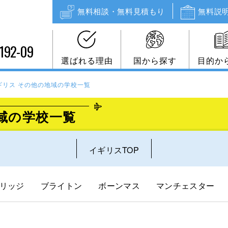
無料相談・無料見積もり
無料説
192-09
選ばれる理由
国から探す
目的か
ギリス その他の地域の学校一覧
域の学校一覧
イギリスTOP
リッジ
ブライトン
ボーンマス
マンチェスター