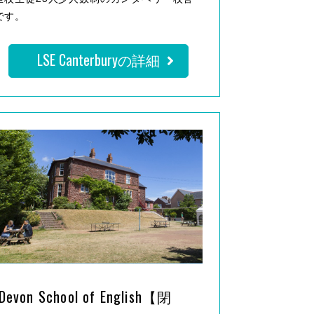
です。
LSE Canterburyの詳細
Devon School of English【閉