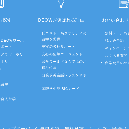
ら探す
DEOWが選ばれる理由
お問い合わ
低コスト・高クオリティの
無料メール相
留学を提供
DEOWワーホ
説明会予約
サポート
充実の各種サポート
キャンペーン
リアでワーホリ
安心の留学エージェント
よくある質問
ーホリ
留学ワールドならではのお
留学費用の比
得な特典
学
出発前英会話レッスンサポ
ート
策留学
国際学生証ISICカード
社会人留学
トップページ
／
無料相談・無料見積もり
／
説明会予約