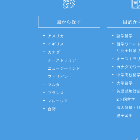
国から探す
目的か
アメリカ
語学留学
イギリス
留学ワールド
リ完全対策
カナダ
オーストラ
オーストラリア
カナダでワ
ニュージーランド
中学高校留
フィリピン
大学留学
マルタ
英語試験対
フランス
2ヶ国留学
マレーシア
法人研修・
台湾
親子留学
／