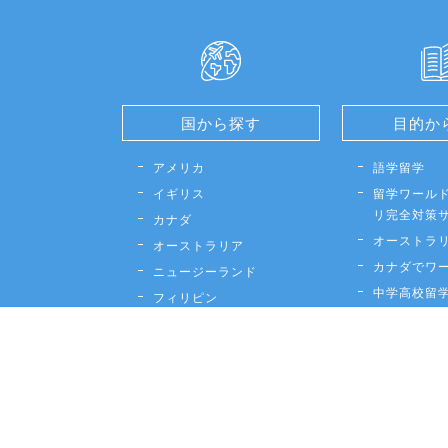
国から探す
目的か
アメリカ
語学留学
イギリス
留学ワールド
リ完全対策
カナダ
オーストラ
オーストラリア
カナダでワ
ニュージーランド
中学高校留
フィリピン
大学留学
マルタ
英語試験対
フランス
2ヶ国留学
マレーシア
法人研修・
台湾
親子留学