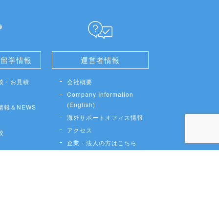
せ留学情報
運営者情報
談・お見積
会社概要
Company Information
(English)
情報＆NEWS
海外サポートオフィス情報
アクセス
較
企業・法人の方はこちら
採用情報
個人情報保護方針
申込条件書・約款
カスタマーハラスメントに
対する行動指針