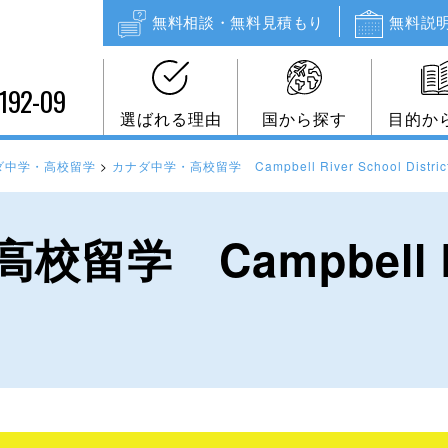
無料相談・無料見積もり
無料説
192-09
選ばれる理由
国から探す
目的か
ダ中学・高校留学
>
カナダ中学・高校留学 Campbell River School Distric
学 Campbell Riv