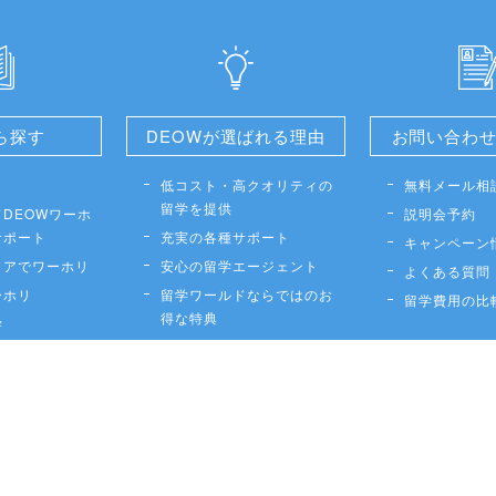
ら探す
DEOWが選ばれる理由
お問い合わ
低コスト・高クオリティの
無料メール相
留学を提供
DEOWワーホ
説明会予約
サポート
充実の各種サポート
キャンペーン
リアでワーホリ
安心の留学エージェント
よくある質問
ーホリ
留学ワールドならではのお
留学費用の比
得な特典
学
出発前英会話レッスンサポ
ート
策留学
国際学生証ISICカード
社会人留学