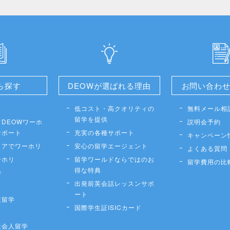
ら探す
DEOWが選ばれる理由
お問い合わ
低コスト・高クオリティの
無料メール相
留学を提供
DEOWワーホ
説明会予約
サポート
充実の各種サポート
キャンペーン
リアでワーホリ
安心の留学エージェント
よくある質問
ーホリ
留学ワールドならではのお
留学費用の比
得な特典
学
出発前英会話レッスンサポ
ート
策留学
国際学生証ISICカード
社会人留学