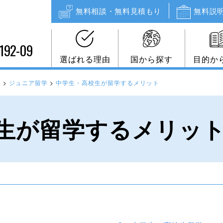
無料相談・無料見積もり
無料説
192-09
選ばれる理由
国から探す
目的か
択
>
ジュニア留学
>
中学生・高校生が留学するメリット
生が留学するメリッ