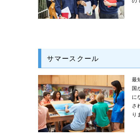
の
サマースクール
最
国
に
さ
り