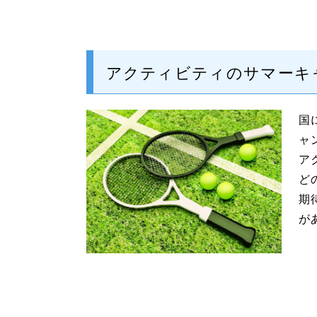
アクティビティのサマーキ
国
ャ
ア
ど
期
が