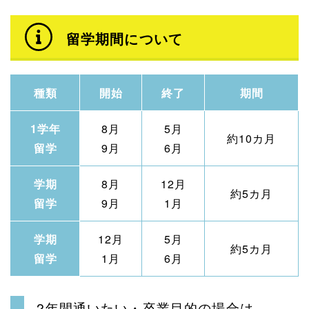
留学期間について
種類
開始
終了
期間
1学年
8月
5月
約10カ月
留学
9月
6月
学期
8月
12月
約5カ月
留学
9月
1月
学期
12月
5月
約5カ月
留学
1月
6月
2年間通いたい・卒業目的の場合は