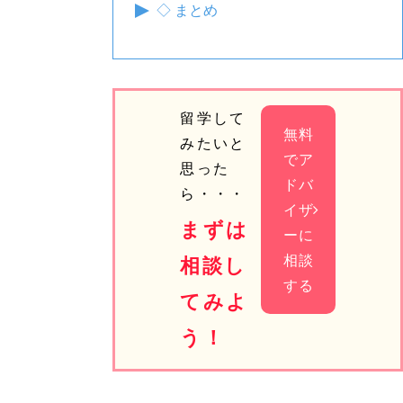
◇ まとめ
留学して
無料
みたいと
でア
思った
ドバ
ら・・・
イザ
まずは
ーに
相談
相談し
する
てみよ
う！