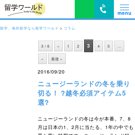
留学、海外留学なら留学ワールド
>
コラム
3
3 / 6
«
1
2
4
5
...
»
最後 »
2016/09/20
ニュージーランドの冬を乗り
切る！ ?越冬必須アイテム5
選?
ニュージーランドの冬は今が本番。7、8
月は日本の1、2月に当たる、1年の中でも