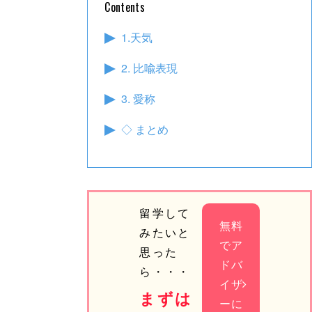
Contents
1.天気
2. 比喩表現
3. 愛称
◇ まとめ
留学して
無料
みたいと
でア
思った
ドバ
ら・・・
イザ
まずは
ーに