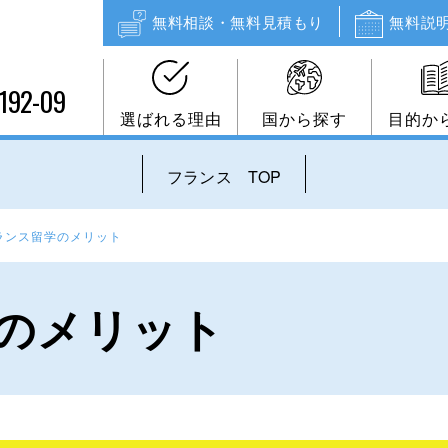
無料相談・無料見積もり
無料説
192-09
選ばれる理由
国から探す
目的か
フランス TOP
ランス留学のメリット
のメリット