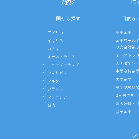
国から探す
目的か
アメリカ
語学留学
イギリス
留学ワールド
リ完全対策
カナダ
オーストラ
オーストラリア
カナダでワ
ニュージーランド
中学高校留
フィリピン
大学留学
マルタ
英語試験対
フランス
2ヶ国留学
マレーシア
法人研修・
台湾
親子留学
／