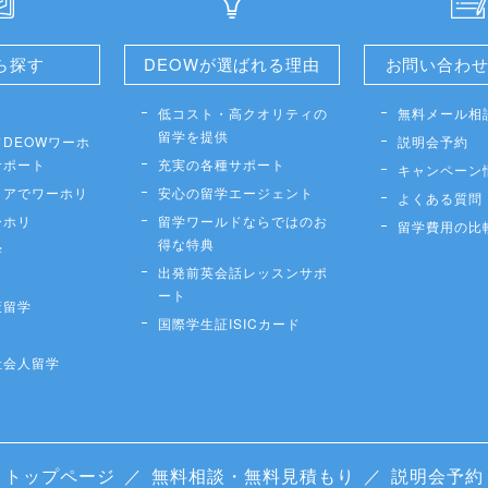
ら探す
DEOWが選ばれる理由
お問い合わ
低コスト・高クオリティの
無料メール相
留学を提供
DEOWワーホ
説明会予約
サポート
充実の各種サポート
キャンペーン
リアでワーホリ
安心の留学エージェント
よくある質問
ーホリ
留学ワールドならではのお
留学費用の比
得な特典
学
出発前英会話レッスンサポ
ート
策留学
国際学生証ISICカード
社会人留学
トップページ
／
無料相談・無料見積もり
／
説明会予約