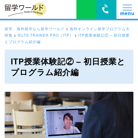
留学、海外留学なら留学ワールド
>
海外オンライン留学プログラム大
特集
>
IELTS TRAINER PRO（ITP）
>
ITP授業体験記② – 初日授業
とプログラム紹介編
ITP授業体験記② – 初日授業と
プログラム紹介編