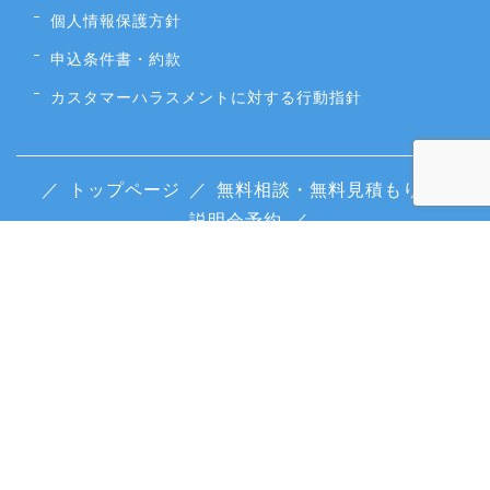
個人情報保護方針
申込条件書・約款
カスタマーハラスメントに対する行動指針
／
トップページ
／
無料相談・無料見積もり
／
説明会予約
／
Copyright ©
留学・海外留学なら留学ワールド
All Rights Reserved.